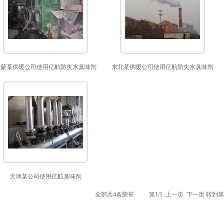
内蒙某供暖公司使用亿航防失水臭味剂
东北某供暖公司使用亿航防失水臭味剂
天津某公司使用亿航臭味剂
全部共4条荣誉 第1/1 上一页 下一页 转到第