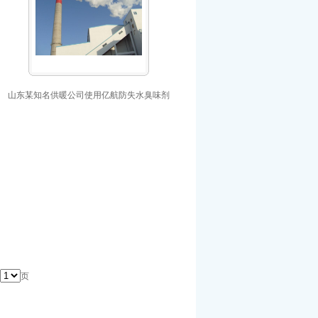
山东某知名供暖公司使用亿航防失水臭味剂
页