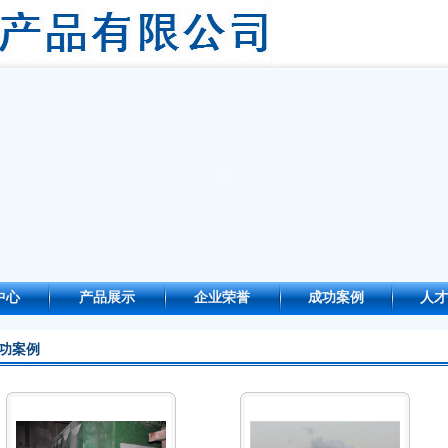
中心
产品展示
企业荣誉
成功案例
人才
功案例